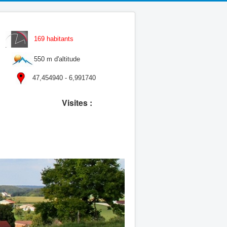
précédente
précédent
suivant
suivante
169 habitants
550 m d'altitude
47,454940 - 6,991740
Visites :