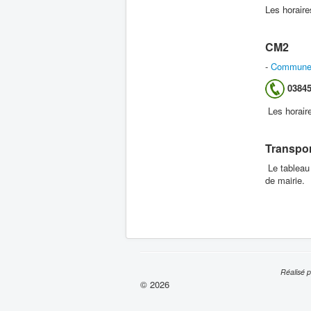
Les horaire
CM2
-
Commune 
03845
Les horair
Transpor
Le tableau 
de mairie.
Réalisé 
© 2026