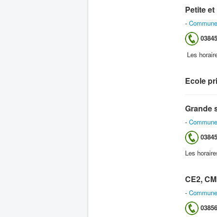
Petite e
-
Commune d
03845
Les horair
Ecole pr
Grande s
-
Commune d
03845
Les horaire
CE2, CM
-
Commune 
03856