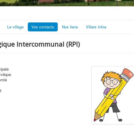
Le village
Vos contacts
Nos liens
Villars Infos
que Intercommunal (RPI)
cipale
'Evêque
omté
3