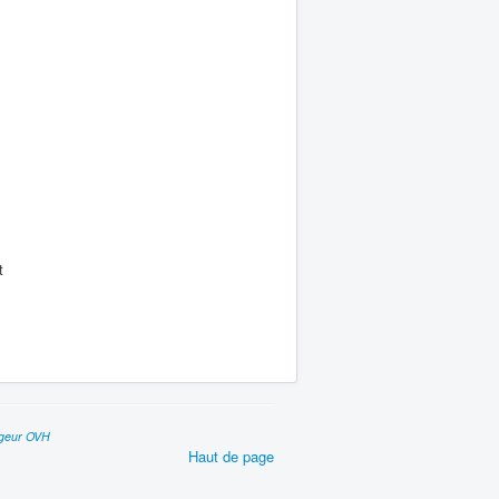
t
geur OVH
Haut de page