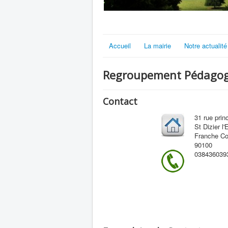
Accueil
La mairie
Notre actualité
Regroupement Pédagogi
Contact
31 rue prin
St Dizier l
Franche C
90100
038436039